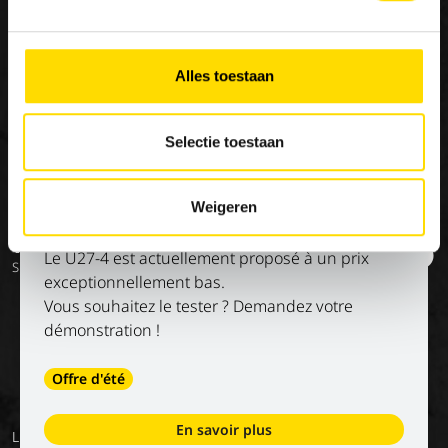
NOUS
Nos marques
Travailler chez Luyckx
Notre vision
Stage/emploi de
Special Applications
vacances
Notre mission
Alles toestaan
Eco Applications
L'histoire
LX Used Equipment
Selectie toestaan
Sociétés de location
New old stock
Weigeren
Kubota U27-4 à un prix imbattable !
Vous voulez rester informé ?
Le U27-4 est actuellement proposé à un prix
Suivez nos réseaux sociaux
exceptionnellement bas.
Vous souhaitez le tester ? Demandez votre
démonstration !
Offre d'été
En savoir plus
Luyckx
Conditions
Privacy
Services
Conditions
Retour