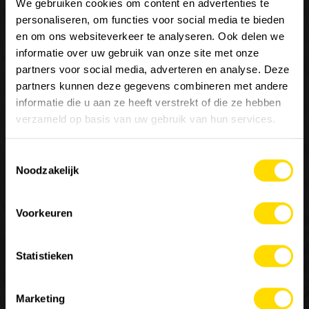
We gebruiken cookies om content en advertenties te
personaliseren, om functies voor social media te bieden
en om ons websiteverkeer te analyseren. Ook delen we
informatie over uw gebruik van onze site met onze
partners voor social media, adverteren en analyse. Deze
Nous sommes
Luyckx
, Minds & Machinery.
partners kunnen deze gegevens combineren met andere
informatie die u aan ze heeft verstrekt of die ze hebben
verzameld op basis van uw gebruik van hun services.
Depuis 1952, Luyckx est reconnu comme le spécialiste de
la distribution et de la réparation de machines pour les
Toestemmingsselectie
secteurs du génie civil, de la manutention et de
Noodzakelijk
l’agriculture. Luyckx ne distribue que des marques hors
classe et est une référence importante dans le secteur de
la construction pour les applications spéciales.
Voorkeuren
Statistieken
Contactez-nous
×
Marketing
MACHINERY
EMPLOIS
A PROPOS DE