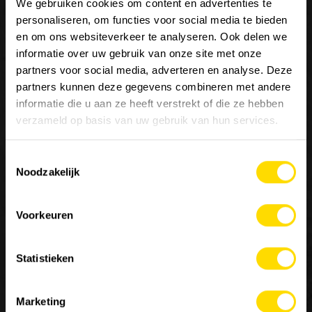
We gebruiken cookies om content en advertenties te
personaliseren, om functies voor social media te bieden
en om ons websiteverkeer te analyseren. Ook delen we
informatie over uw gebruik van onze site met onze
partners voor social media, adverteren en analyse. Deze
Nous sommes
Luyckx
, Minds & Machinery.
partners kunnen deze gegevens combineren met andere
informatie die u aan ze heeft verstrekt of die ze hebben
verzameld op basis van uw gebruik van hun services.
Depuis 1952, Luyckx est reconnu comme le spécialiste de
la distribution et de la réparation de machines pour les
Toestemmingsselectie
secteurs du génie civil, de la manutention et de
Noodzakelijk
l’agriculture. Luyckx ne distribue que des marques hors
classe et est une référence importante dans le secteur de
la construction pour les applications spéciales.
Voorkeuren
Statistieken
Contactez-nous
×
Marketing
MACHINERY
EMPLOIS
A PROPOS DE