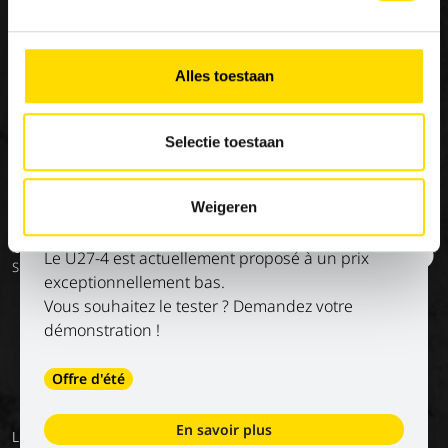
NOUS
Nos marques
Travailler chez Luyckx
Notre vision
Stage/emploi de
Special Applications
vacances
Notre mission
Alles toestaan
Eco Applications
L'histoire
LX Used Equipment
Selectie toestaan
Sociétés de location
New old stock
Weigeren
Kubota U27-4 à un prix imbattable !
Vous voulez rester informé ?
Le U27-4 est actuellement proposé à un prix
Suivez nos réseaux sociaux
exceptionnellement bas.
Vous souhaitez le tester ? Demandez votre
démonstration !
Offre d'été
En savoir plus
Luyckx
Conditions
Privacy
Services
Conditions
Retour