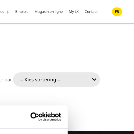
les
Emplois
Magasin en ligne
My LX
Contact
FR
er par: