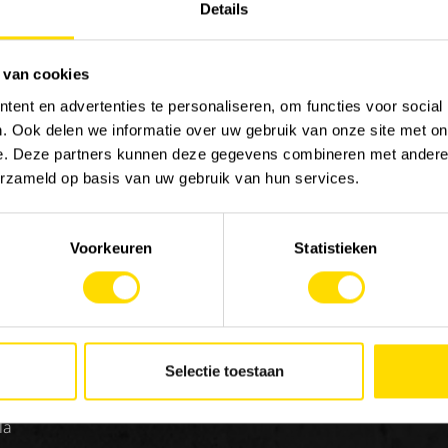
Details
 van cookies
ent en advertenties te personaliseren, om functies voor social
MACHINERY
EMP
. Ook delen we informatie over uw gebruik van onze site met on
e. Deze partners kunnen deze gegevens combineren met andere i
Nos marques
Trava
erzameld op basis van uw gebruik van hun services.
Special Applications
Stag
Eco Applications
Voorkeuren
Statistieken
LX Used Equipment
Sociétés de location
New old stock
on
 de
Selectie toestaan
la