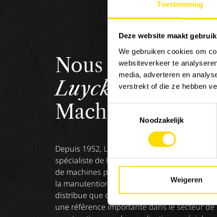
Toestemming
Deze website maakt gebruik
We gebruiken cookies om cont
Nous sommes
websiteverkeer te analyseren
media, adverteren en analys
Luyckx
, Minds &
verstrekt of die ze hebben v
Machinery.
Toestemmingsselectie
Noodzakelijk
Depuis 1952, Luyckx est reconnu comme le
spécialiste de la distribution et de la réparati
de machines pour les secteurs du génie civil,
Weigeren
la manutention et de l’agriculture. Luyckx ne
distribue que des marques hors classe et est
une référence importante dans le secteur de 