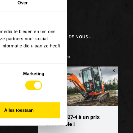
Over
 media te bieden en om ons
LOIS
A PROPOS DE NOUS
ze partners voor social
nformatie die u aan ze heeft
iller chez Luyckx
Notre vision
e/emploi de vacances
Notre mission
L'histoire
×
Marketing
Alles toestaan
Kubota U27-4 à un prix
imbattable !